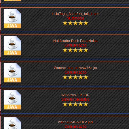
InstaTags_Asha3xx_full_touch
Multimedia
Notificador Push Para Nokia
Comunicação
Wordscoute_omwsw75d.jar
Comunicação
Windows 8 PT-BR
Sistema operativo
wechat-s40-v2.0.2.jad
Comunicação