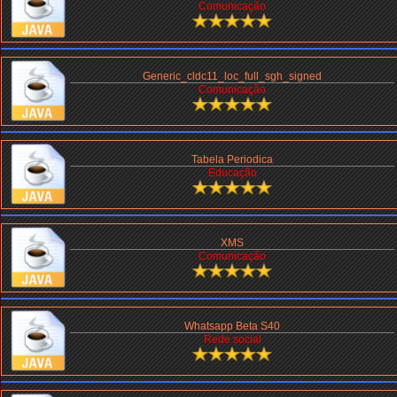
Comunicação
Generic_cldc11_loc_full_sgh_signed
Comunicação
Tabela Periodica
Educação
XMS
Comunicação
Whatsapp Beta S40
Rede social