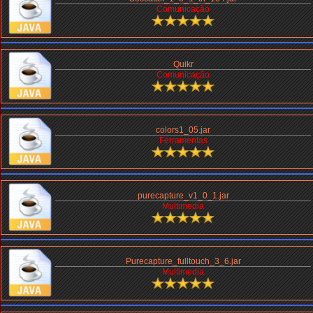
Comunicação
Quikr
Comunicação
colors1_05.jar
Ferramentas
purecapture_v1_0_1.jar
Multimedia
Purecapture_fulltouch_3_6.jar
Multimedia