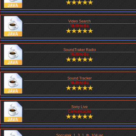
Video Search
Multimedia
SoundTraker Radio
Multimedia
Sound Tracker
Multimedia
Sony Live
Comunicação
Soccatak_1_3_1_th_104.jar