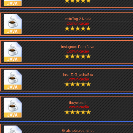
InstaTag 2 Nokia
Comunicação
Instagram Para Java
Comunicação
InstaTaG_acha5xx
Comunicação
ibuywesell
Comunicação
Grafshotscreenshot