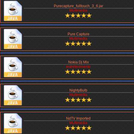
Purecapture_fulltouch_3_6.jar
Multimedia
Pure Capture
Multimedia
Nokia Dj Mix
entretenimento
NightyBulb
Multimedia
NdTV Imported
Multimedia