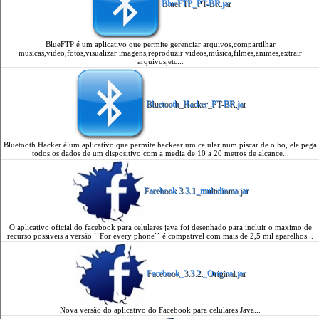
BlueFTP_PT-BR.jar
BlueFTP é um aplicativo que permite gerenciar arquivos,compartilhar
musicas,video,fotos,visualizar imagens,reproduzir videos,música,filmes,animes,extrair
arquivos,etc...
Bluetooth_Hacker_PT-BR.jar
Bluetooth Hacker é um aplicativo que permite hackear um celular num piscar de olho, ele pega
todos os dados de um dispositivo com a media de 10 a 20 metros de alcance...
Facebook 3.3.1_multidioma.jar
O aplicativo oficial do facebook para celulares java foi desenhado para incluir o maximo de
recurso possiveis a versão ``For every phone`` é compativel com mais de 2,5 mil aparelhos...
Facebook_3.3.2._Original.jar
Nova versão do aplicativo do Facebook para celulares Java...