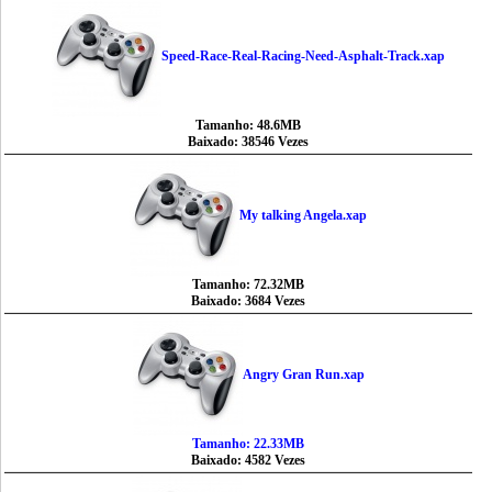
Speed-Race-Real-Racing-Need-Asphalt-Track.xap
Tamanho: 48.6MB
Baixado: 38546 Vezes
My talking Angela.xap
Tamanho: 72.32MB
Baixado: 3684 Vezes
Angry Gran Run.xap
Tamanho: 22.33MB
Baixado: 4582 Vezes