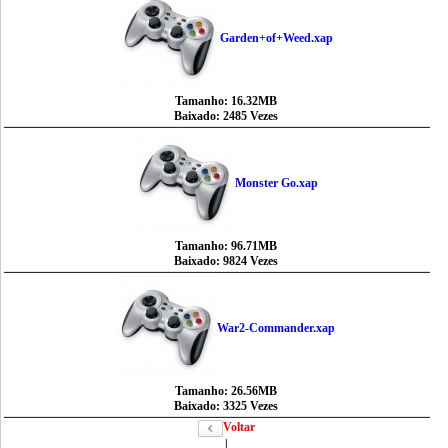
Garden+of+Weed.xap
Tamanho: 16.32MB
Baixado: 2485 Vezes
Monster Go.xap
Tamanho: 96.71MB
Baixado: 9824 Vezes
War2-Commander.xap
Tamanho: 26.56MB
Baixado: 3325 Vezes
Voltar
|