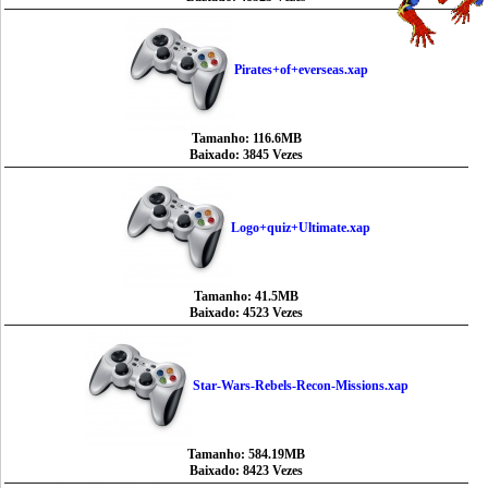
Pirates+of+everseas.xap
Tamanho: 116.6MB
Baixado: 3845 Vezes
Logo+quiz+Ultimate.xap
Tamanho: 41.5MB
Baixado: 4523 Vezes
Star-Wars-Rebels-Recon-Missions.xap
Tamanho: 584.19MB
Baixado: 8423 Vezes